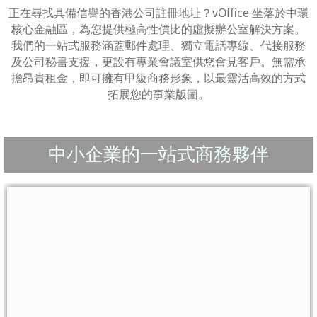
正在尋找具備信譽的香港公司註冊地址？vOffice 坐落於中環
公司秘書服務
核心金融區，為您提供極高性價比的虛擬辦公室解決方案。
我們的一站式服務涵蓋郵件處理、獨立電話專線、代接服務
公司秘書
及公司秘書支援，更設有專業會議室供您會見客戶。無需承
擔昂貴租金，即可擁有甲級商務形象，以最靈活高效的方式
拓展您的事業版圖。
更換公司秘書
公司秘書指南
中小企業的一站式商務夥伴
時租會議室
海景會議室
會議室預約
套餐组合
套餐組合及價格