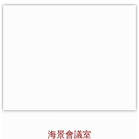
辦公室設施
聯繫我們
與我們聯繫
參觀預約
30天退款政策
其他服務
信託服務
保險服務
室內設計
海景
會議室