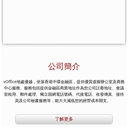
網上註冊
個性化组合
住宅地址服務
來電接聽服務
公司簡介
商務中心設施
vOffice地處優越，坐落香港中環金融區，提供優質虛擬辦公室及
商務
辦公室相冊
中心
服務。服務包括提供金融區商業地址作為您公司註冊地址、
會議
室租用
、郵件處理、獨立固網電話號碼、代接電話、收發傳真、接待
虛擬郵箱
員及公司秘書服務等，能大大減低您的經營成本開支。
服務式辦公室
了解更多